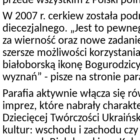
przede wszystkim z Polski pół
W 2007 r. cerkiew została pod
diecezjalnego. „Jest to pewn
za wierność oraz nowe zadanie 
szersze możliwości korzystania
białoborską ikonę Bogurodzicy
wyznań” - pisze na stronie para
Parafia aktywnie włącza się ró
imprez, które nabrały charakt
Dziecięcej Twórczości Ukraińs
kultur: wschodu i zachodu czy