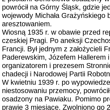
powrócił na Górny Śląsk, gdzie je
wojewody Michała Grażyńskiego 
aresztowaniem.
Wiosną 1935 r. w obawie przed rep
czeskiej Pragi. Po aneksji Czecho
Francji. Był jednym z założycieli
Paderewskim, Józefem Hallerem i
organizatorem i prezesem Stronni
chadecji i Narodowej Partii Robotn
W kwietniu 1939 r. po wypowiedzen
niestosowaniu przemocy, powrócił 
osadzony na Pawiaku. Pomimo prot
prawie 3 miesiące. Zwolniono go 2