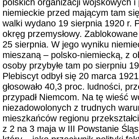
polskich organizacji wojskowych i
niemieckie przed mającym tam si
walki wydano 19 sierpnia 1920 r. 
okręg przemysłowy. Zablokowane p
25 sierpnia. W jego wyniku niemie
mieszaną – polsko-niemiecką, z o
osoby przybyłe tam po sierpniu 19
Plebiscyt odbył się 20 marca 1921
głosowało 40,3 proc. ludności, pr
przypadł Niemcom. Na tę wieść wc
niezadowolonych z trudnych waru
mieszkańców regionu przekształcił
z 2 na 3 maja w III Powstanie Śląs