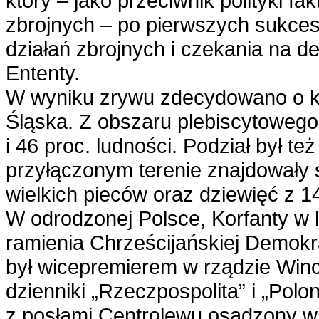
który – jako przeciwnik polityki f
zbrojnych – po pierwszych sukces
działań zbrojnych i czekania na d
Ententy.
W wyniku zrywu zdecydowano o kor
Śląska. Z obszaru plebiscytowego
i 46 proc. ludności. Podział był t
przyłączonym terenie znajdowały si
wielkich pieców oraz dziewięć z 1
W odrodzonej Polsce, Korfanty w 
ramienia Chrześcijańskiej Demokra
był wicepremierem w rządzie Win
dzienniki „Rzeczpospolita” i „Polo
z posłami Centrolewu osadzony w 